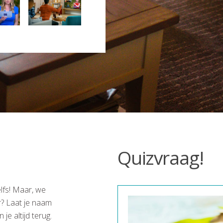
Quizvraag!
elfs! Maar, we
r? Laat je naam
e altijd terug.