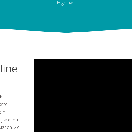
High five!
line
de
aste
ijn
Zij komen
uizzen. Ze