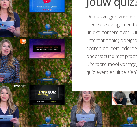
Jouw quiz?
De quizvragen vormen 
meerkeuzevragen en be
unieke content over jul
(internationale) doelg
scoren en leert iedere
ondersteund met pracht
Uiteraard mooi vormgegev
quiz event er uit te zie