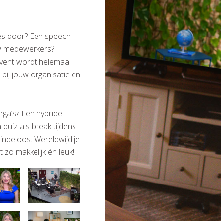
des door? Een speech
uw medewerkers?
event wordt helemaal
 bij jouw organisatie en
ega’s? Een hybride
quiz als break tijdens
indeloos. Wereldwijd je
 zo makkelijk én leuk!