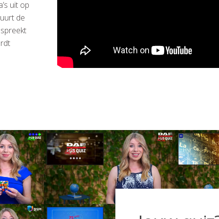
’s uit op
tuurt de
spreekt
rdt