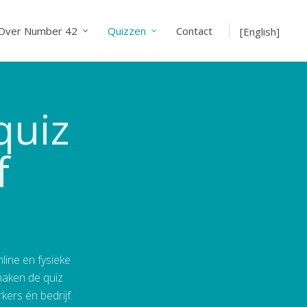
Over Number 42
Quizzen
Contact
[English]
quiz
f
line en fysieke
maken de quiz
ers én bedrijf.