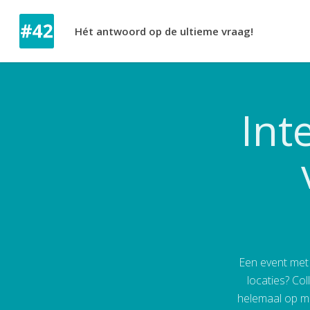
Hét antwoord op de ultieme vraag!
Int
Een event met 
locaties? Co
helemaal op ma