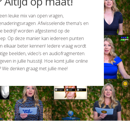
 Altijd op maat!
een leuke mix van open vragen,
naderingsvragen. Afwisselende thema’s en
lie bedrijf worden afgestemd op de
roep. Op deze manier kan iedereen punten
en elkaar beter kennen! Iedere vraag wordt
ige beelden, video’s en audiofragmenten.
en in jullie huisstijl. Hoe komt jullie online
n? We denken graag met jullie mee!